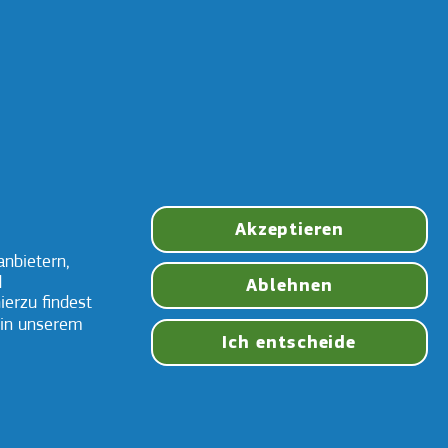
Akzeptieren
anbietern,
d
Ablehnen
erzu findest
 in unserem
Ich entscheide
ält deine
rothese den
Starker Halt und
n Tag an Ort
hoher
d Stelle,
Tragekomfort den
nders beim
ganzen Tag
Kauen