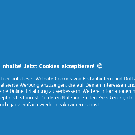
Inhalte! Jetzt Cookies akzeptieren! 😊
rtner
auf dieser Website Cookies von Erstanbietern und Dritt
nalisierte Werbung anzuzeigen, die auf Deinen Interessen un
ine Online-Erfahrung zu verbessern. Weitere Infomationen hi
 dass
zeptierst, stimmst Du deren Nutzung zu den Zwecken zu, die
 unter
Die ultradünne
Die ultradünne
uch ganz einfach wieder deaktivieren kannst.
H
ese
Dosierspitze
Dosierspitze
Zahnp
 und
schafft eine
schafft eine
ganze
ganzen
angenehme
angenehme
un
inen
Barriere selbst
Barriere selbst
beso
t und
gegen kleinste
gegen kleinste