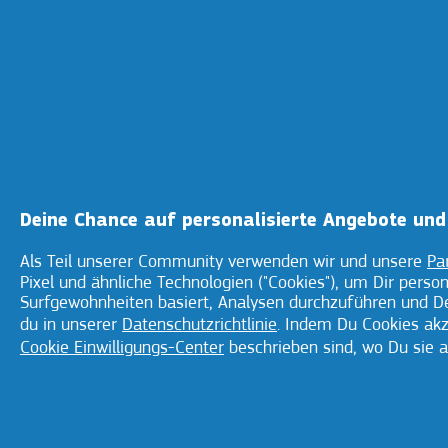
Anwendung
Deine Chance auf personalisierte Angebote und 
Geschmack
Als Teil unserer Community verwenden wir und unsere
Pa
Pixel und ähnliche Technologien ("Cookies"), um Dir perso
Surfgewohnheiten basiert, Analysen durchzuführen und De
Verhindert,
du in unserer
Datenschutzrichtlinie
. Indem Du Cookies ak
Speisereste
Cookie Einwilligungs-Center
beschrieben sind, wo Du sie a
die Proth
gelangen,
Vorteile
bietet den 
Tag über e
starken Hal