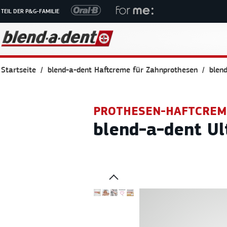
TEIL DER P&G-FAMILIE
Startseite
blend-a-dent Haftcreme für Zahnprothese n
blen
PROTHESEN-HAFTCREM
blend-a-dent U