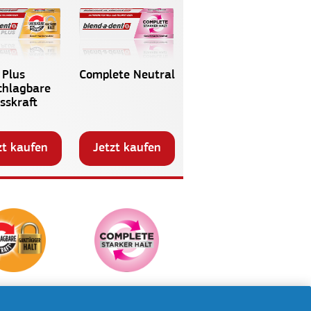
Plus
Complete Neutral
chlagbare
isskraft
zt kaufen
Jetzt kaufen